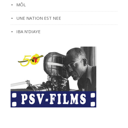
MÔL
UNE NATION EST NEE
IBA N’DIAYE