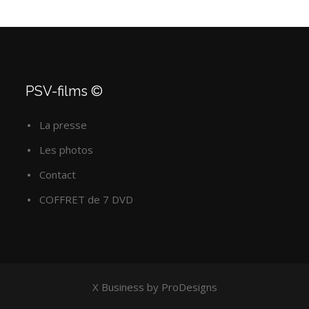
PSV-films ©
La presse
Les photos
Contact
COFFRET de 7 DVD
X Business by
ProDesigns